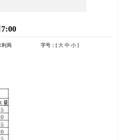
:00
水利局
字号：[
大
中
小
]