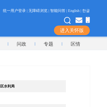
统一用户登录 |
无障碍浏览 |
智能问答 |
English |
한글
进入关怀版
问政
专题
区情
登区水利局