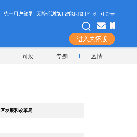
统一用户登录 |
无障碍浏览 |
智能问答 |
English |
한글
进入关怀版
问政
专题
区情
登区发展和改革局