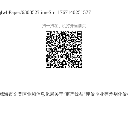
r/qlwbPaper/630852?timeStr=1767140251577
扫一扫在手机打开当前页
 威海市文登区业和信息化局关于“亩产效益”评价企业等差别化