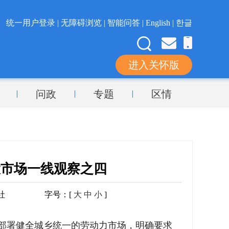
统一用户登录 |
无障碍浏览 |
智能问答 |
English |
한글
进入关怀版
问政
专题
区情
大市场一线观察之四
社
字号：[
大
中
小
]
部署健全城乡统一的劳动力市场，明确要求