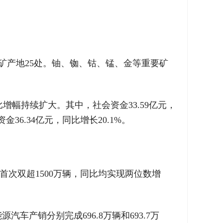
型矿产地25处。铀、铷、钴、锰、金等重要矿
比增幅持续扩大。其中，社会资金33.59亿元，
6.34亿元，同比增长20.1%。
次双超1500万辆，同比均实现两位数增
源汽车产销分别完成696.8万辆和693.7万