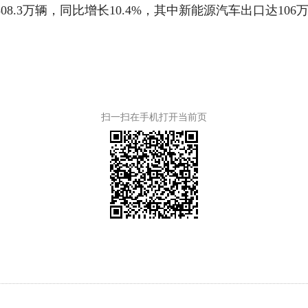
308.3万辆，同比增长10.4%，其中新能源汽车出口达106
扫一扫在手机打开当前页