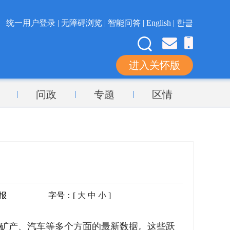
统一用户登录 |
无障碍浏览 |
智能问答 |
English |
한글
进入关怀版
问政
专题
区情
报
字号：[
大
中
小
]
、矿产、汽车等多个方面的最新数据。这些跃