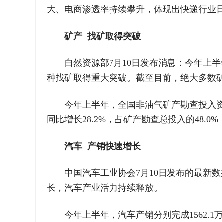
大、电商渗透率持续攀升，体现出快递行业
矿产 找矿取得突破
自然资源部7月10日发布消息：今年上半
种找矿取得重大突破。截至目前，绝大多数矿
今年上半年，全国非油气矿产勘查投入资金
同比增长28.2%，占矿产勘查总投入的48.
汽车 产销快速增长
中国汽车工业协会7月10日发布的最新
长，汽车产业活力持续释放。
今年上半年，汽车产销分别完成1562.1万辆