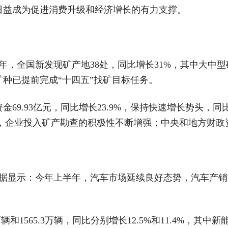
日益成为促进消费升级和经济增长的有力支撑。
年，全国新发现矿产地38处，同比增长31%，其中大中
种已提前完成“十四五”找矿目标任务。
69.93亿元，同比增长23.9%，保持快速增长势头，同
0%，企业投入矿产勘查的积极性不断增强；中央和地方财政资金3
数据显示：今年上半年，汽车市场延续良好态势，汽车产销首
和1565.3万辆，同比分别增长12.5%和11.4%，其中新能