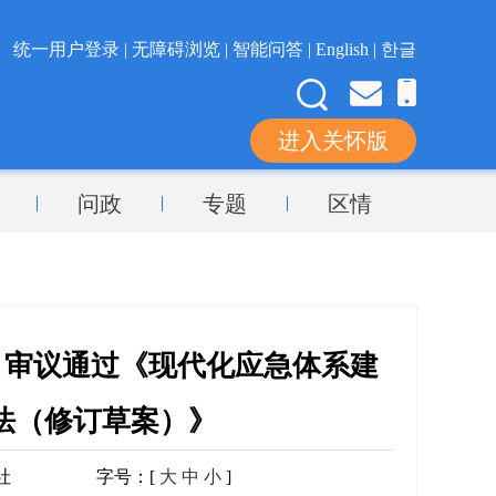
统一用户登录 |
无障碍浏览 |
智能问答 |
English |
한글
进入关怀版
问政
专题
区情
 审议通过《现代化应急体系建
法（修订草案）》
社
字号：[
大
中
小
]