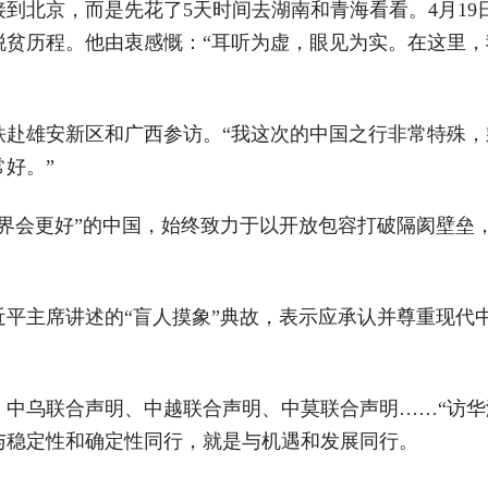
到北京，而是先花了5天时间去湖南和青海看看。4月1
脱贫历程。他由衷感慨：“耳听为虚，眼见为实。在这里
铁赴雄安新区和广西参访。“我这次的中国之行非常特殊
好。”
世界会更好”的中国，始终致力于以开放包容打破隔阂壁垒
近平主席讲述的“盲人摸象”典故，表示应承认并尊重现代
。中乌联合声明、中越联合声明、中莫联合声明……“访华
与稳定性和确定性同行，就是与机遇和发展同行。