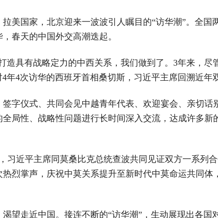
、拉美国家，北京迎来一波波引人瞩目的“访华潮”。全国
华，春天的中国外交高潮迭起。
，要打造具有战略定力的中西关系，我们做到了。3年来，
面对4年4次访华的西班牙首相桑切斯，习近平主席回溯近
签字仪式、共同会见中越青年代表、欢迎宴会、亲切话别
的全局性、战略性问题进行长时间深入交流，达成许多新的
晚，习近平主席同莫桑比克总统查波共同见证双方一系列合
一次热烈掌声，庆祝中莫关系提升至新时代中莫命运共同体
、渴望走近中国。接连不断的“访华潮”，生动展现出各国