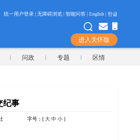
统一用户登录 |
无障碍浏览 |
智能问答 |
English |
한글
进入关怀版
问政
专题
区情
交纪事
社
字号：[
大
中
小
]