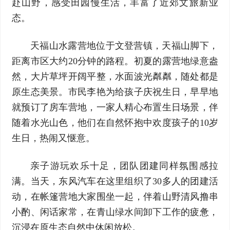
赴山野，感受田园慢生活，丰富了近郊文旅新业
态。
天福山水露营地位于文登营镇，天福山脚下，
距离市区大约20分钟的路程。初夏的露营地绿意盎
然，大片草坪开阔平整，水面波光粼粼，随处都是
原生态美景。市民李艳为给孩子庆祝生日，早早地
就预订了房车营地，一家人精心布置生日场景，伴
随着水光山色，他们在自然怀抱中欢度孩子的10岁
生日，热闹又惬意。
亲子游玩欢乐十足，团队团建同样氛围感拉
满。当天，东风汽车在这里组织了30多人的团建活
动，在帐篷营地大家围坐一起，伴着山野清风撸串
小酌、闲话家常，在青山绿水间卸下工作的疲惫，
沉浸在原生态自然中休闲放松。