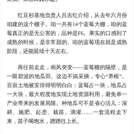
红豆杉基地负责人吕吉红介绍，从去年六月份
咱建的这个棚子。咱一共有14个蓝莓大棚，咱的蓝
莓真正的是无公害的，品种是F6。果实的口感到了
成熟的时候，是非常甜的。咱的蓝莓现在就是成熟
阶段，还能延续十天左右。
再往前走走，画风突变——蓝莓棚的隔壁，是
一眼碧波的地瓜田。这边不搞采摘，专心“养根”。
百亩土地被安排得明明白白：蓝莓占一块，地瓜占
一大块，最大程度地实现土地资源利用，避免单一
产业带来的发展局限。种地瓜可不是省心活儿：深
耕、施肥、起垄、栽苗、滴灌……一套流程走下
来，苗子喝饱水，蹭蹭往上长。