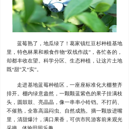
蓝莓熟了，地瓜绿了！葛家镇红豆杉种植基地
里，特色林果和粮食作物“双线作战”，各忙各的，
却都丰收在望。科学分区、生态种植，让这片土地
既“甜”又“实”。
走进基地蓝莓种植区，一座座标准化大棚整齐
排开。棚内绿意盎然，一颗颗蓝紫色的果子挂满枝
头，圆鼓鼓、亮晶晶，像一串串小铃铛。不打药、
不催熟，全靠高温闷虫、自然成熟。摘一颗放进嘴
里，清甜爆汁，满口果香，可供市民游客前来观光
采摘、体验田园乐趣。