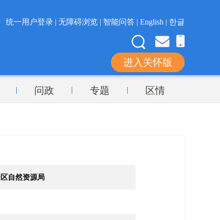
统一用户登录 |
无障碍浏览 |
智能问答 |
English |
한글
进入关怀版
问政
专题
区情
登区自然资源局