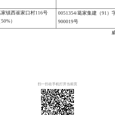
葛家镇西崔家口村116号
0051354/
葛家集建（91）字
50%）
900019号
扫一扫在手机打开当前页