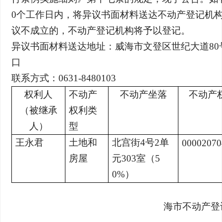
0个工作日内，将异议书面材料送达不动产登记机
议不成立的，不动产登记机构将予以登记。
异议书面材料送达地址：威海市文登区世纪大道80
口
联系方式：0631-8480103
权利人
不动产
不动产坐落
不动产
（被继承
权利类
人）
型
王永君
土地和
北宫街4号2单
00002070
房屋
元303室（5
0%）
海市
不动产登