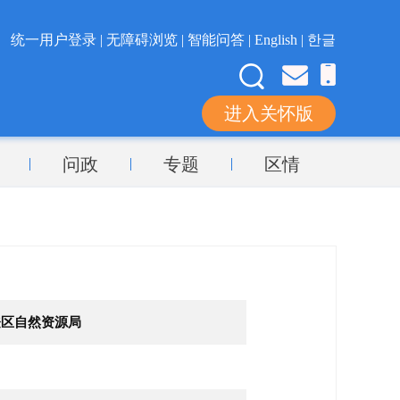
统一用户登录 |
无障碍浏览 |
智能问答 |
English |
한글
进入关怀版
问政
专题
区情
登区自然资源局