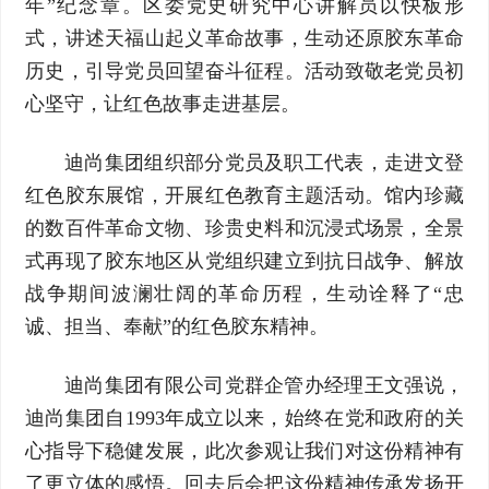
年”纪念章。区委党史研究中心讲解员以快板形
式，讲述天福山起义革命故事，生动还原胶东革命
历史，引导党员回望奋斗征程。活动致敬老党员初
心坚守，让红色故事走进基层。
迪尚集团组织部分党员及职工代表，走进文登
红色胶东展馆，开展红色教育主题活动。馆内珍藏
的数百件革命文物、珍贵史料和沉浸式场景，全景
式再现了胶东地区从党组织建立到抗日战争、解放
战争期间波澜壮阔的革命历程，生动诠释了“忠
诚、担当、奉献”的红色胶东精神。
迪尚集团有限公司党群企管办经理王文强说，
迪尚集团自1993年成立以来，始终在党和政府的关
心指导下稳健发展，此次参观让我们对这份精神有
了更立体的感悟。回去后会把这份精神传承发扬开