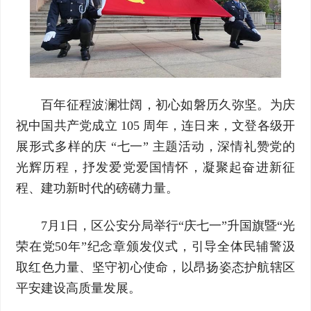
百年征程波澜壮阔，初心如磐历久弥坚。为庆
祝中国共产党成立 105 周年，连日来，文登各级开
展形式多样的庆 “七一” 主题活动，深情礼赞党的
光辉历程，抒发爱党爱国情怀，凝聚起奋进新征
程、建功新时代的磅礴力量。
7月1日，区公安分局举行“庆七一”升国旗暨“光
荣在党50年”纪念章颁发仪式，引导全体民辅警汲
取红色力量、坚守初心使命，以昂扬姿态护航辖区
平安建设高质量发展。