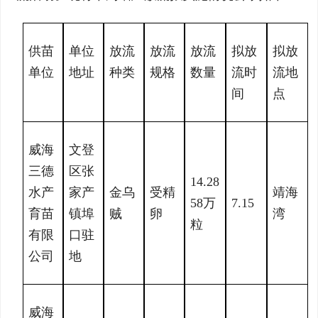
供苗
单位
放流
放流
放流
拟放
拟放
单位
地址
种类
规格
数量
流时
流地
间
点
威海
文登
三德
区张
14.28
水产
家产
金乌
受精
靖海
58万
7.15
育苗
镇埠
贼
卵
湾
粒
有限
口驻
公司
地
威海