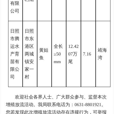
有限
公司
日照
日照
市腾
市东
运水
港区
全长
12.42
黄姑
靖海
产育
两城
≥50
07万
7.16
鱼
湾
苗有
镇安
mm
尾
限公
家一
司
村
欢迎社会各界人士、广大群众参与、监督本次
增殖放流活动。我局联系电话为：0631-8801921。
您若发现此次增殖放流活动存在违规行为，可举报