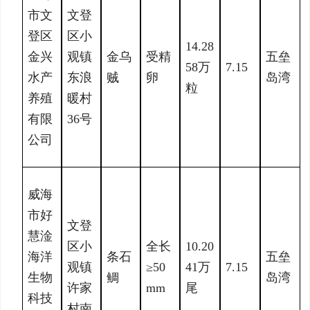
市文
文登
登区
区小
14.28
金兴
观镇
金乌
受精
五垒
58万
7.15
水产
东浪
贼
卵
岛湾
粒
养殖
暖村
有限
36号
公司
威海
市好
文登
慧淦
区小
全长
10.20
海洋
条石
五垒
观镇
≥50
41万
7.15
生物
鲷
岛湾
许家
mm
尾
科技
村南