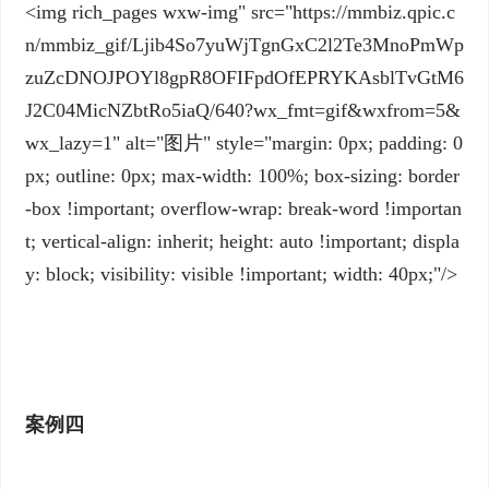
<img rich_pages wxw-img" src="https://mmbiz.qpic.c
n/mmbiz_gif/Ljib4So7yuWjTgnGxC2l2Te3MnoPmWp
zuZcDNOJPOYl8gpR8OFIFpdOfEPRYKAsblTvGtM6
J2C04MicNZbtRo5iaQ/640?wx_fmt=gif&wxfrom=5&
wx_lazy=1" alt="图片" style="margin: 0px; padding: 0
px; outline: 0px; max-width: 100%; box-sizing: border
-box !important; overflow-wrap: break-word !importan
t; vertical-align: inherit; height: auto !important; displa
y: block; visibility: visible !important; width: 40px;"/>
案例四