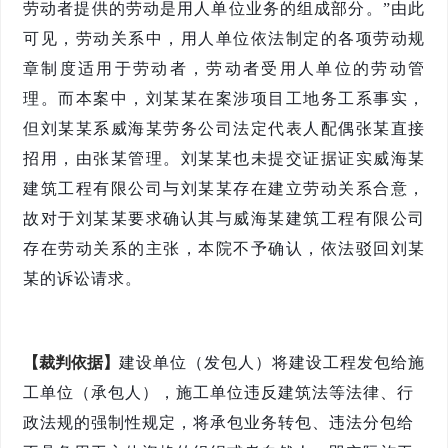
劳动者提供的劳动是用人单位业务的组成部分。
”
由此
可见，劳动关系中，用人单位依法制定的各项劳动规
章制度适用于劳动者，劳动者受用人单位的劳动管
理。而本案中，刘
某某
在案涉项目工地务工系事实，
但刘
某某
系
威海某劳务公司法定代表人配偶张某
直接
招用，由张
某
管理。刘
某某
也未提交
证据证实
威海某
建筑工程有限公司与刘
某某
存在建立劳动关系合意，
故
对于刘
某某
要求确认其与威海某建筑工程有限公司
存在劳动关系的主张，本院不予确认
，依法驳回刘某
某的诉讼请求。
【裁判依据】
建设单位（发包人）将建设工程发包给施
工单位（承包人），施工单位违反建筑法等法律、行
政法规的强制性规定，将承包业务转包、违法分包给