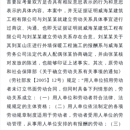
首要应考量双方是否具有相应意思表示的行为和意思
表示的具体内容。本案中，并无证据证明威海某建筑
工程有限公司与刘
某某
就建立劳动关系具体事宜进行
过商议、沟通。也即无证据证明就威海某建筑工程有
限公司与刘
某某
建立劳动关系存在合意。刘
某某
关于
其到
某
山庄进行外墙保暖工程施工的报酬系与
威海某
劳务公司法定代表人配偶张某
协商确定，并由张
某
核
对发放的陈述，也能够印证上述事实。其次，原劳动
和社会保障部《关于确立劳动关系有关事项的通知》
（劳社部发【
2005
】
12
号）规定：
“
用人单位招用劳动
者未订立书面劳动合同，但同时具备下列情形的，劳
动关系成立：（一）用人单位和劳动者符合法律、法
规规定的主体资格；（二）用人单位依法制定的各项
劳动规章制度适用于劳动者，劳动者受用人单位的劳
动管理，从事用人单位安排的有报酬的劳动；（三）