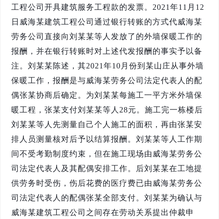
工程公司开具建筑服务工程款的发票。
2021
年
11
月
12
日威海某建筑工程公司通过银行转账的方式代威海某
劳务公司直接向刘某某等人发放了的外墙保暖工作的
报酬，并在银行转账时对上述代发报酬的事实予以备
注。刘某某陈述，其
2021
年
10
月份到某山庄从事外墙
保暖工作，报酬是与威海某劳务公司法定代表人的配
偶张某协商后确定。为刘某某每施工一平方米外墙保
暖工程，张某支付刘某某等人
28
元。施工完一栋楼后
刘某某等人先测量自己个人施工的面积，再由张某安
排人员测量核对后予以结算报酬。刘某某等人工作期
间不受考勤制度约束，但在施工现场由威海某劳务公
司法定代表人及其配偶安排工作。后刘某某在工地提
供劳务时受伤，伤后花费的医疗费已由威海某劳务公
司法定代表人的配偶张某全部支付。刘某某为确认与
威海某建筑工程公司之间存在劳动关系提出仲裁申