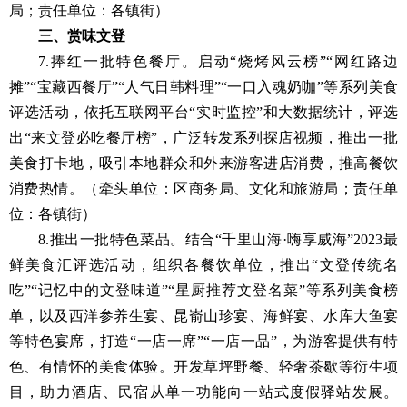
局；责任单位：各镇街）
三、赏味文登
7.捧红一批特色餐厅。启动“烧烤风云榜”“网红路边
摊”“宝藏西餐厅”“人气日韩料理”“一口入魂奶咖”等系列美食
评选活动，依托互联网平台“实时监控”和大数据统计，评选
出“来文登必吃餐厅榜”，广泛转发系列探店视频，推出一批
美食打卡地，吸引本地群众和外来游客进店消费，推高餐饮
消费热情。（牵头单位：区商务局、文化和旅游局；责任单
位：各镇街）
8.推出一批特色菜品。结合“千里山海·嗨享威海”2023最
鲜美食汇评选活动，组织各餐饮单位，推出“文登传统名
吃”“记忆中的文登味道”“星厨推荐文登名菜”等系列美食榜
单，以及西洋参养生宴、昆嵛山珍宴、海鲜宴、水库大鱼宴
等特色宴席，打造“一店一席”“一店一品”，为游客提供有特
色、有情怀的美食体验。开发草坪野餐、轻奢茶歇等衍生项
目，助力酒店、民宿从单一功能向一站式度假驿站发展。