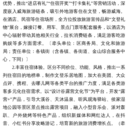
优势，推出“进店有礼”“住宿开奖”“打卡集礼”等营销活动，深
度嵌入威海旅游链条，吸引外地游客住在文登，畅游威海。
在酒店、民宿等住宿场所，全方位投放旅游宣传品和“文登礼
物”展台，嫁接订餐、用车、景点门票等配套服务，以酒店为
中心辐射带动其他相关行业，拉长消费链条，满足游客吃游
购娱等多方面需求。〔牵头单位：区商务局、文化和旅游
局；责任单位：各镇街（含各镇、各街道、金山综合服务中
心，下同）〕
2.丰富住宿体验。区分不同价位、功能、风格，推出一系
列住宿目的地榜单，制作文登乐居地图，加大在美团、大众
点评、携程、去哪儿网等各类平台的推广力度，满足各类游
客多元化住宿需求。以“设计谷露营文化节”为平台，开发“露
营+”产品，引导大溪谷、天沐温泉、听风观海驿站、侯家湿
地公园等景区景点推出露营项目，融入小型音乐会、派对轰
趴、户外烧烤等特色产品，组织新媒体和网红达人，在抖
音、小红书分享攻略游记，培育新的旅游消费增长点。（牵