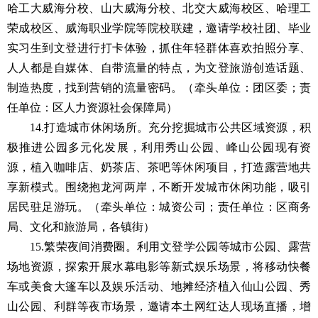
哈工大威海分校、山大威海分校、北交大威海校区、哈理工
荣成校区、威海职业学院等院校联建，邀请学校社团、毕业
实习生到文登进行打卡体验，抓住年轻群体喜欢拍照分享、
人人都是自媒体、自带流量的特点，为文登旅游创造话题、
制造热度，找到营销的流量密码。（牵头单位：团区委；责
任单位：区人力资源社会保障局）
14.打造城市休闲场所。充分挖掘城市公共区域资源，积
极推进公园多元化发展，利用秀山公园、峰山公园现有资
源，植入咖啡店、奶茶店、茶吧等休闲项目，打造露营地共
享新模式。围绕抱龙河两岸，不断开发城市休闲功能，吸引
居民驻足游玩。（牵头单位：城资公司；责任单位：区商务
局、文化和旅游局，各镇街）
15.繁荣夜间消费圈。利用文登学公园等城市公园、露营
场地资源，探索开展水幕电影等新式娱乐场景，将移动快餐
车或美食大篷车以及娱乐活动、地摊经济植入仙山公园、秀
山公园、利群等夜市场景，邀请本土网红达人现场直播，增