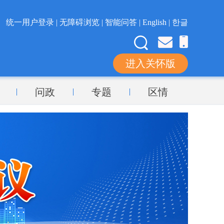
统一用户登录 |
无障碍浏览 |
智能问答 |
English |
한글
进入关怀版
问政
专题
区情