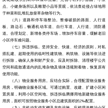
点、小健身场所以及雕塑小品等景观，依法查处侵占绿地用
于种菜和乱堆乱放柴草杂物等行为。
（六）道路和停车场整治。整修破损的路面、人行道
板、路边石，畅通机动车道、自行车道、人行道、消防通
道。合理划定、新增各类停车场，增加停车容量，缓解老旧
小区停车难问题。
（七）拆违拆临。坚持安全、快速、经济的原则，对私
搭乱建、超期使用的临时性建筑物、构筑物、设施等依法进
行拆除，确保人身和财产安全。应及时拆除、清理楼宇公共
空间和疏散通道内的乱堆杂物及墙体违规附着物，恢复原有
使用功能。
（八）物业服务用房。应结合实际，合理配置物业服务
用房，明确物业服务区域。可通过购置、改建、扩建小区闲
置房屋，利用小区空闲地、拆违拆临腾挪用地新建物业服务
用房，面积可按照物业服务小区总建筑面积的2‰配置。
（九）非机动车停车棚及充电设施。应梳理并整治小区