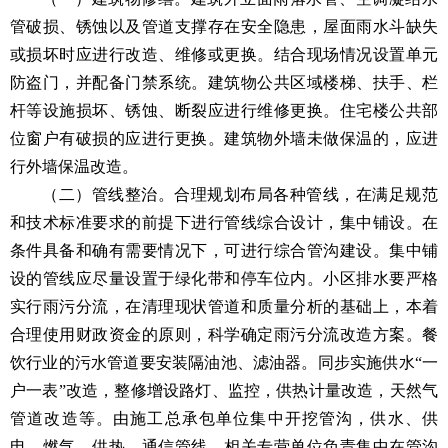
管破损、锈蚀以及管道支撑存在安全隐患，屋面雨水斗缺失
或损坏时应进行改造、维修或更换。结合现场情况设置单元
防盗门，并配备门禁系统。建筑物公共区域楼梯、扶手、栏
杆等设施损坏、锈蚀、断裂应进行维修更换。住宅楼公共部
位窗户有破损的应进行更换。建筑物外墙未做保温的，应进
行外墙保温改造。
（二）管线整治。合理规划布局各种管线，在满足规范
和技术标准要求的前提下进行管线综合设计，集中铺设。在
条件具备和确有需要情况下，可进行综合管沟建设。集中铺
设的管线应尽量设置于绿化带和停车位内。小区排水要严格
实行雨污分流，在清理现状管道和质量分析的基础上，本着
合理使用财政资金的原则，科学确定雨污分流改造方案。餐
饮行业的污水管道要安装隔油池、滤油器。同步实施供水“一
户一表”改造，整修增设路灯、监控，供热计量改造，天然气
管道改造等。由施工总承包单位集中开挖管沟，供水、供
电、燃气、供热、通信管线，相关专营单位负责集中在管沟