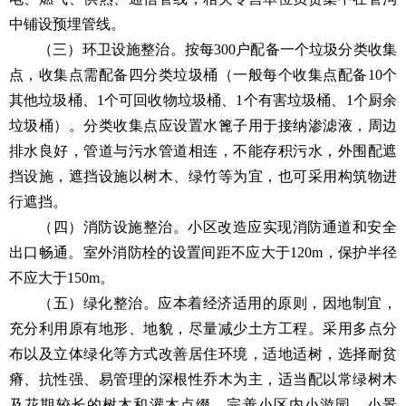
中铺设预埋管线。
（三）环卫设施整治。按每300户配备一个垃圾分类收集
点，收集点需配备四分类垃圾桶（一般每个收集点配备10个
其他垃圾桶、1个可回收物垃圾桶、1个有害垃圾桶、1个厨余
垃圾桶）。分类收集点应设置水篦子用于接纳渗滤液，周边
排水良好，管道与污水管道相连，不能存积污水，外围配遮
挡设施，遮挡设施以树木、绿竹等为宜，也可采用构筑物进
行遮挡。
（四）消防设施整治。小区改造应实现消防通道和安全
出口畅通。室外消防栓的设置间距不应大于120m，保护半径
不应大于150m。
（五）绿化整治。应本着经济适用的原则，因地制宜，
充分利用原有地形、地貌，尽量减少土方工程。采用多点分
布以及立体绿化等方式改善居住环境，适地适树，选择耐贫
瘠、抗性强、易管理的深根性乔木为主，适当配以常绿树木
及花期较长的树木和灌木点缀。完善小区内小游园、小景