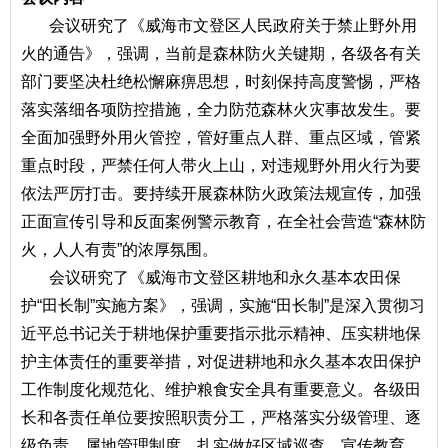
会议研究了《威海市文登区人民政府关于禁止野外用
火的通告》，强调，当前是森林防火关键期，各级各有关
部门要坚决杜绝松懈麻痹思想，时刻保持高度警惕，严格
落实落细各项防控措施，全力防范森林火灾事故发生。要
全面加强野外用火管控，管好重点人群、重点区域，管紧
重点时段，严禁任何人带火上山，对违规野外用火行为要
依法严厉打击。要持续开展森林防火政策法规宣传，加强
正面宣传引导和反面案例警示教育，在全社会营造
“森林防
火，人人有责”的浓厚氛围。
会议研究了《威海市文登区耕地和永久基本农田保
护
“田长制”实施方案》，强调，实施“田长制”是深入贯彻习
近平总书记关于耕地保护重要指示批示精神、压实耕地保
护主体责任的重要举措，对促进耕地和永久基本农田保护
工作制度化规范化、维护粮食安全具有重要意义。各级田
长和各责任单位要按照职责分工，严格落实分级管理、逐
级负责、属地管理制度，扎实做好区域巡查、宣传教育、