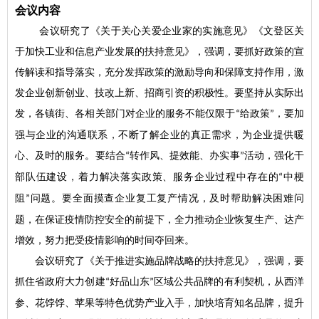
会议内容
会议研究了《关于关心关爱企业家的实施意见》《文登区关
于加快工业和信息产业发展的扶持意见》，强调，要抓好政策的宣
传解读和指导落实，充分发挥政策的激励导向和保障支持作用，激
发企业创新创业、技改上新、招商引资的积极性。要坚持从实际出
发，各镇街、各相关部门对企业的服务不能仅限于
给政策
，要加
“
”
强与企业的沟通联系，不断了解企业的真正需求，为企业提供暖
心、及时的服务。要结合
转作风、提效能、办实事
活动，强化干
“
”
部队伍建设，着力解决落实政策、服务企业过程中存在的
中梗
“
阻
问题。要全面摸查企业复工复产情况，及时帮助解决困难问
”
题，在保证疫情防控安全的前提下，全力推动企业恢复生产、达产
增效，努力把受疫情影响的时间夺回来。
会议研究了《关于推进实施品牌战略的扶持意见》，强调，要
抓住省政府大力创建
好品山东
区域公共品牌的有利契机，从西洋
“
”
参、花饽饽、苹果等特色优势产业入手，加快培育知名品牌，提升