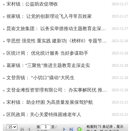
宋村镇：公益助农促增收
2023-12-27
侯家镇： 让党的创新理论飞入寻常百姓家
2023-12-27
昆嵛文旅集团： 以务实举措推动主题教育走深走实
2023-12-27
学思想 强党性 重实践 建新功|《榜样8》专题节目在我区引起热烈反响
2023-12-26
区统计局： 优化统计服务 当好参谋助手
2023-12-26
葛家镇：“三聚焦”推进主题教育走深走实
2023-12-26
文登营镇： “小切口”撬动“大民生
2023-12-26
文登金滩投资管理有限公司： 办实事解民忧 推进主题教育走深走实
2023-12-26
宋村镇： 助企纾困 为高质量发展保驾护航
2023-12-21
区民政局：关心关爱特殊困难老年人
2023-12-21
检索到
71
条记录，显示
第
页 /