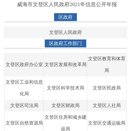
威海市文登区人民政府2021年信息公开年报
2015年
2014年
区政府
2013年
文登区人民政府
2012年
区政府工作部门
2011年
2010年
文登区教育和体育
2009年
文登区政府办公室
文登区发展和改革局
局
2008年
文登区工业和信息
文登区科学技术局
文登区民政局
化局
文登区司法局
文登区财政局
文登区人社局
文登区住房和城乡建
文登区自然资源局
文登区交通运输局
设局