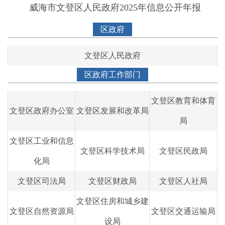
威海市文登区人民政府2025年信息公开年报
2015年
2014年
区政府
2013年
文登区人民政府
2012年
区政府工作部门
2011年
2010年
文登区教育和体育
2009年
文登区政府办公室
文登区发展和改革局
局
2008年
文登区工业和信息
文登区科学技术局
文登区民政局
化局
文登区司法局
文登区财政局
文登区人社局
文登区住房和城乡建
文登区自然资源局
文登区交通运输局
设局